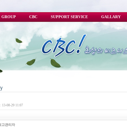
 GROUP
CBC
SUPPORT SERVICE
GALLARY
13-08-29 11:07
최고관리자